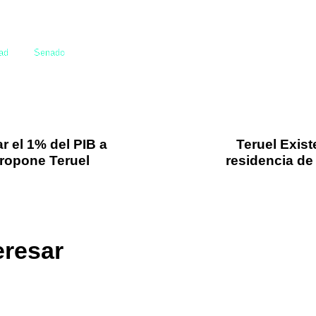
ad
Senado
 el 1% del PIB a
Teruel Exist
propone Teruel
residencia de
eresar