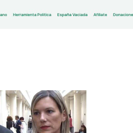
dano
Herramienta Política
España Vaciada
Afíliate
Donacion