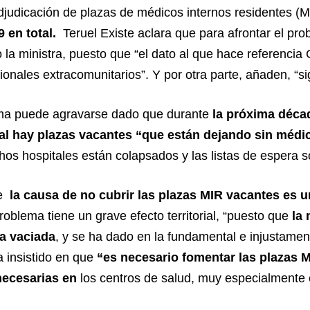
djudicación de plazas de médicos internos residentes (M
9 en total.
Teruel Existe aclara que para afrontar el pro
do la ministra, puesto que “el dato al que hace referenci
sionales extracomunitarios”. Y por otra parte, añaden, 
lema puede agravarse dado que durante
la próxima décad
al hay plazas vacantes “que están dejando sin médi
hos hospitales están colapsados y las listas de espera 
ue
la causa de no cubrir las plazas MIR vacantes es 
oblema tiene un grave efecto territorial, “puesto que
la 
ña vaciada
, y se ha dado en la fundamental e injustame
a insistido en que
“es necesario fomentar las plazas MI
 necesarias en
los centros de salud, muy especialmente 