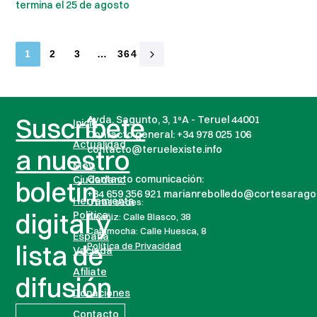
termina el 25 de agosto
1
2
3
…
364
Suscríbete
Avda. Sagunto, 3, 1ºA - Teruel 44001
Inicio
Contacto general:
+34 978 025 106
Actualidad
contacto@teruelexiste.info
a nuestro
Mov.
Contacto comunicación:
Ciudadano
boletín
+34 659 356 921 marianrebolledo@cortesarago
Herramienta
Otras sedes:
digital y
Política
Alcañiz: Calle Blasco, 38
Calamocha: Calle Huesca, 8
España
lista de
Política de Privacidad
Vaciada
Afíliate
difusión
Donaciones
Contacto