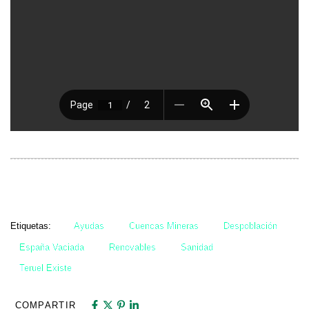
Etiquetas:
Ayudas
Cuencas Mineras
Despoblación
España Vaciada
Renovables
Sanidad
Teruel Existe
COMPARTIR