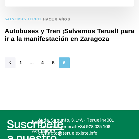
SALVEMOS TERUEL
HACE 8 AÑOS
Autobuses y Tren ¡Salvemos Teruel! para
ir a la manifestación en Zaragoza
1
…
4
5
6
Suscríbete
Avda. Sagunto, 3, 1ºA - Teruel 44001
Inicio
Contacto general:
+34 978 025 106
Actualidad
contacto@teruelexiste.info
a nuestro