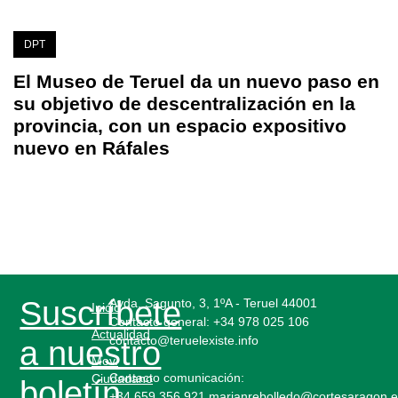
DPT
El Museo de Teruel da un nuevo paso en
su objetivo de descentralización en la
provincia, con un espacio expositivo
nuevo en Ráfales
Suscríbete
Avda. Sagunto, 3, 1ºA - Teruel 44001
Inicio
Contacto general:
+34 978 025 106
Actualidad
contacto@teruelexiste.info
a nuestro
Mov.
Contacto comunicación:
Ciudadano
boletín
+34 659 356 921 marianrebolledo@cortesaragon.