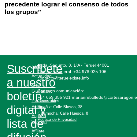
precedente lograr el consenso de todos
los grupos”
Suscríbete
Avda. Sagunto, 3, 1ºA - Teruel 44001
Inicio
Contacto general:
+34 978 025 106
Actualidad
contacto@teruelexiste.info
a nuestro
Mov.
Contacto comunicación:
Ciudadano
boletín
+34 659 356 921 marianrebolledo@cortesaragon.
Herramienta
Otras sedes:
digital y
Política
Alcañiz: Calle Blasco, 38
Calamocha: Calle Huesca, 8
España
Política de Privacidad
lista de
Vaciada
Afíliate