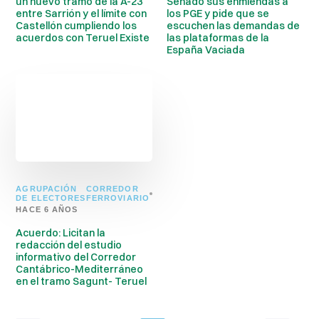
un nuevo tramo de la A-23
Senado sus enmiendas a
entre Sarrión y el límite con
los PGE y pide que se
Castellón cumpliendo los
escuchen las demandas de
acuerdos con Teruel Existe
las plataformas de la
España Vaciada
AGRUPACIÓN
CORREDOR
DE ELECTORES
FERROVIARIO
HACE 6 AÑOS
Acuerdo: Licitan la
redacción del estudio
informativo del Corredor
Cantábrico-Mediterráneo
en el tramo Sagunt- Teruel