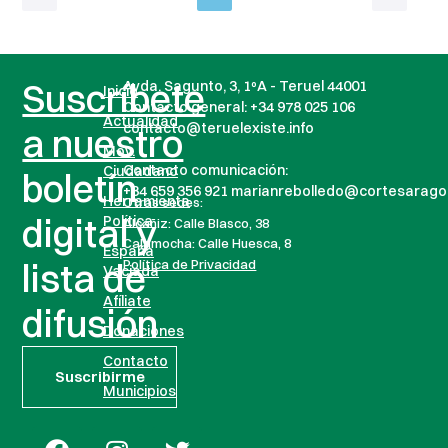
Suscríbete
Avda. Sagunto, 3, 1ºA - Teruel 44001
Inicio
Contacto general:
+34 978 025 106
Actualidad
contacto@teruelexiste.info
a nuestro
Mov.
Contacto comunicación:
Ciudadano
boletín
+34 659 356 921 marianrebolledo@cortesarago
Herramienta
Otras sedes:
digital y
Política
Alcañiz: Calle Blasco, 38
Calamocha: Calle Huesca, 8
España
lista de
Política de Privacidad
Vaciada
Afíliate
difusión
Donaciones
Contacto
Suscribirme
Municipios