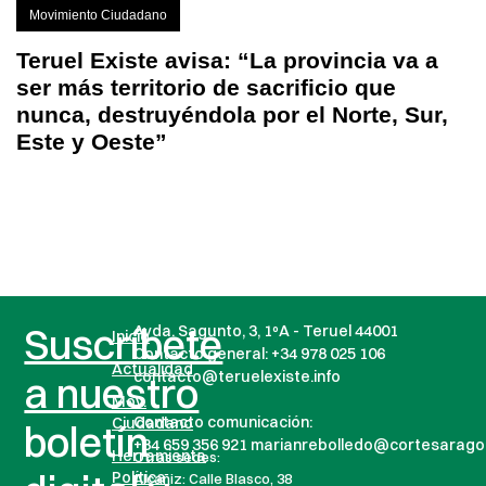
Movimiento Ciudadano
Teruel Existe avisa: “La provincia va a
ser más territorio de sacrificio que
nunca, destruyéndola por el Norte, Sur,
Este y Oeste”
Suscríbete
Avda. Sagunto, 3, 1ºA - Teruel 44001
Inicio
Contacto general:
+34 978 025 106
Actualidad
contacto@teruelexiste.info
a nuestro
Mov.
Contacto comunicación:
Ciudadano
boletín
+34 659 356 921 marianrebolledo@cortesarago
Herramienta
Otras sedes:
Política
Alcañiz: Calle Blasco, 38